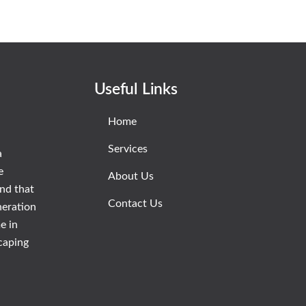
Useful Links
Home
Services
a
e
About Us
and that
Contact Us
neration
e in
caping