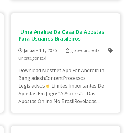
“Uma Análise Da Casa De Apostas
Para Usuários Brasileiros
January
14
,
2025
grabyourclients
Uncategorized
Download Mostbet App For Android In
BangladeshContentProcessos
Legislativos
Limites Importantes De
Apostas Em Jogos"A Ascensão Das
Apostas Online No BrasilReveladas…