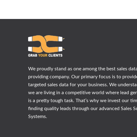
We proudly stand as one among the best sales dat
providing company. Our primary focus is to provid
targeted sales data for your business. We underst
we are living in a competitive world where lead ge
is a pretty tough task. That’s why we invest our tim
finding quality leads through our advanced Sales S
Systems.