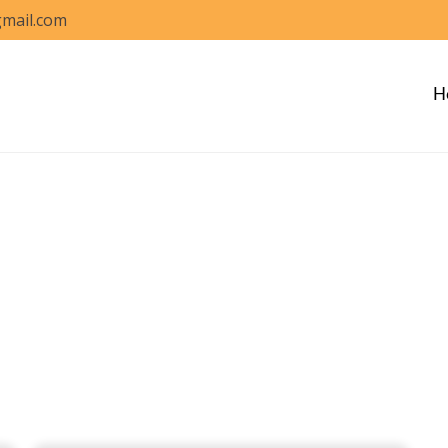
mail.com
H
grabyourclients