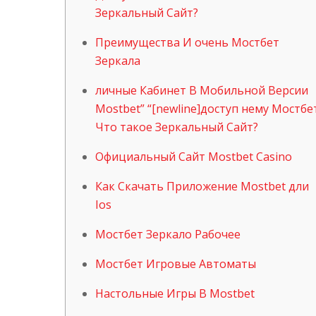
Зеркальный Сайт?
Преимущества И очень Мостбет
Зеркала
личные Кабинет В Мобильной Версии
Mostbet” “[newline]доступ нему Мостбет
Что такое Зеркальный Сайт?
Oфициaльный Caйт Mostbet Casino
Как Скачать Приложение Mostbet дли
Ios
Мостбет Зеркало Рабочее
Мостбет Игровые Автоматы
Настольные Игры В Mostbet