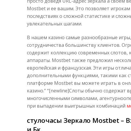
просто доведя URL-адрес зеркала а своем в
Mostbet и ее вашим. Это позволяет игрокам
последствиях о сложной статистике и сложн
увлекательных шагами.
В нашем казино самые разнообразные игры
сотрудничества большинству клиентов. Огр
содержит коллекцию современных слотов, кл
аппараты. Mostbet также предложил несколь
европейская и французская. Эти игры отли
дополнительными функциями, такими как ст
платформе Mostbet вы можете играть в онл
казино.” “[newline]Слоты обычно содержа
многочисленными символами, агентурноопе
при выпадении выигрышных комбинаций
м
стулочасы Зеркало Mostbet – 
и Бк