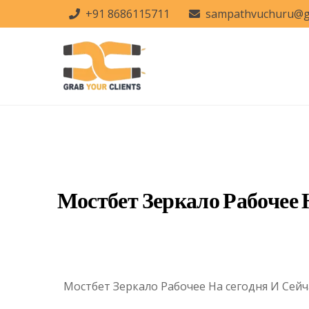
+91 8686115711
sampathvuchuru@g
Мостбет Зеркало Рабочее
Мостбет Зеркало Рабочее На сегодня И Сей