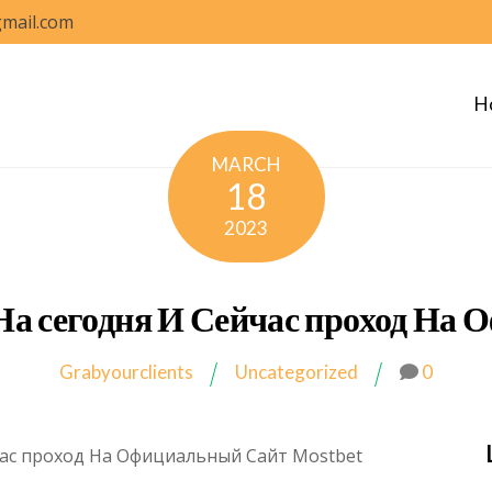
mail.com
H
MARCH
18
2023
 На сегодня И Сейчас проход На
Grabyourclients
Uncategorized
0
час проход На Официальный Сайт Mostbet