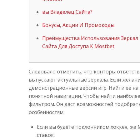
вы Владелец Сайта?
Бонусы, Акции И Промокоды
Преимущества Использования Зеркал
Сайта Для Доступа К Mostbet
Следовало отметить, что конторы ответстве
выпускают актуальные зеркала. Если желани
демонстрационные версии игр. Найти ее на 
понятной навигации. Чтобы найти наиболее
фильтром. Он даст возможностей подобрат
особенностям.
Если вы будете поклонником хоккея, же
ставок.