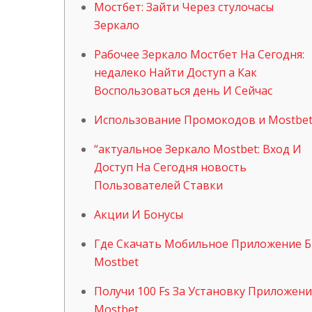
Мостбет: Зайти Через стулочасы
Зеркало
Рабочее Зеркало Мостбет На Сегодня:
недалеко Найти Доступ а Как
Воспользоваться день И Сейчас
Использование Промокодов и Mostbe
“актуальное Зеркало Mostbet: Вход И
Доступ На Сегодня новость
Пользователей Ставки
Акции И Бонусы
Где Скачать Мобильное Приложение Б
Mostbet
Получи 100 Fs За Установку Приложени
Mostbet