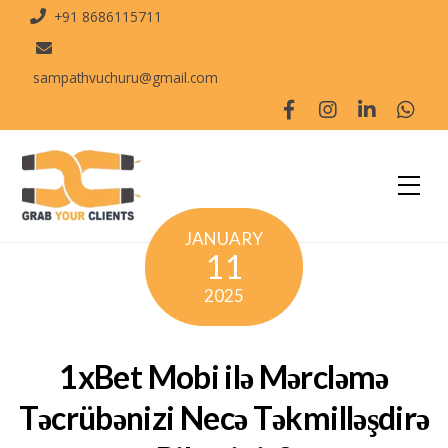
+91 8686115711
sampathvuchuru@gmail.com
JANUARY
11
2025
1xBet Mobi ilə Mərcləmə
Təcrübənizi Necə Təkmilləşdirə