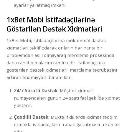
ayarlar yaratmaq imkanı.
1xBet Mobi İstifadəçilərinə
Göstərilən Dəstək Xidmətləri
1xBet Mobi, istifadəçilərinə mükəmməl dəstək
xidmətləri təklif edərək onların hər hansı bir
problemdən asılı olmayaraq mərcləmə prosesində
daha rahat olmalarını təmin edir. İstifadəçilərə
göstərilən dəstək xidmətləri, mərcləmə təcrübəsini
artıran əhəmiyyətli bir amildir:
24/7 Sürətli Dəstək:
Müştəri xidməti
nümayəndələri günün 24 saatı fəal şəkildə xidmət
göstərir.
Çoxdilli Dəstək:
Müxtəlif dillərdə xidmət təqdim
etməklə istifadəçilərin rahatlığa çatmasına kömək
edir.