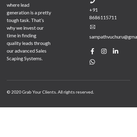
where lead
+91
generation is a pretty
8686115711
tough task. That’s
why we invest our
time in finding
sampathvuchuru@gma
quality leads through
our advanced Sales
Scaping Systems.
© 2020 Grab Your Clients. All rights reserved.