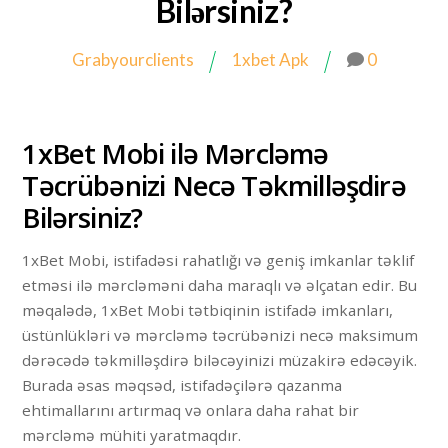
Bilərsiniz?
Grabyourclients
1xbet Apk
0
1xBet Mobi ilə Mərcləmə
Təcrübənizi Necə Təkmilləşdirə
Bilərsiniz?
1xBet Mobi, istifadəsi rahatlığı və geniş imkanlar təklif
etməsi ilə mərcləməni daha maraqlı və əlçatan edir. Bu
məqalədə, 1xBet Mobi tətbiqinin istifadə imkanları,
üstünlükləri və mərcləmə təcrübənizi necə maksimum
dərəcədə təkmilləşdirə biləcəyinizi müzakirə edəcəyik.
Burada əsas məqsəd, istifadəçilərə qazanma
ehtimallarını artırmaq və onlara daha rahat bir
mərcləmə mühiti yaratmaqdır.