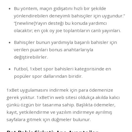
Bu yöntem, maçın gidişatını hızlı bir şekilde
yönlendirebilen deneyimli bahisçiler için uygundur.”
“[newline]Yayın desteği bu konuda yardımcı
olacaktır; en çok oy joe toplantıların canlı yayınları.
Bahisçiler bunun yardımıyla başarılı bahisler için
verilen puanları bonus anahtarlarıyla
değiştirebilirler.
Futbol, 1xbet spor bahisleri kategorisinde en
popüler spor dallarından biridir.
1xBet uygulamasını indirmek için para ödemenize
gerek yoktur. 1xBet’in web sitesi oldukça akılda kalıcı
çünkü özgün bir tasarıma sahip. Başlıkta ödemeler,
kayıt, yetkilendirme ve yazılım indirmeye ayrılmış
sayfalara gitmek için düğmeler bulunur.