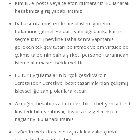
Kimlik, e-posta veya telefon numaranızı kullanarak
hesabınıza giriş yapabilirsiniz.
Daha sonra müşteri finansal işlem yönetimi
bölümüne gitmeli ve para yatırdığı banka kartını
seçmelidir.” “[newline]Daha sonra yapmanız
gereken tek şey tutarı belirtmek ve em virtude de
çekme talebinin bahis şirketi personeli tarafından
işleme alınmasını beklemektir.
Bu tür uygulamaların birçok çeşidi vardır—
ücretsizden ücretliye, basit tasarımlardan gelişmiş
işlevselliğe sahip olanlara kadar.
Örneğin, hesabınıza önceden bir 1xbet yeni adresi
kaydedebilir ve ihtiyaç duyarsanız gelecekte o
bağlantıyı kullanabilirsiniz.
1xBet’in web sitesi oldukça akılda kalıcı çünkü
özgün bir tasarıma sahip.