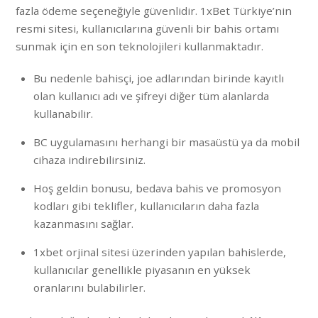
fazla ödeme seçeneğiyle güvenlidir. 1xBet Türkiye’nin
resmi sitesi, kullanıcılarına güvenli bir bahis ortamı
sunmak için en son teknolojileri kullanmaktadır.
Bu nedenle bahisçi, joe adlarından birinde kayıtlı
olan kullanıcı adı ve şifreyi diğer tüm alanlarda
kullanabilir.
BC uygulamasını herhangi bir masaüstü ya da mobil
cihaza indirebilirsiniz.
Hoş geldin bonusu, bedava bahis ve promosyon
kodları gibi teklifler, kullanıcıların daha fazla
kazanmasını sağlar.
1xbet orjinal sitesi üzerinden yapılan bahislerde,
kullanıcılar genellikle piyasanın en yüksek
oranlarını bulabilirler.