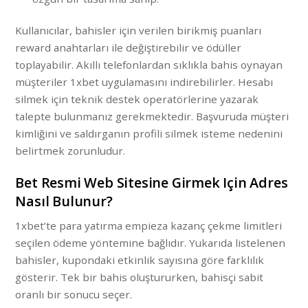
Kullanıcılar, bahisler için verilen birikmiş puanları
reward anahtarları ile değiştirebilir ve ödüller
toplayabilir. Akıllı telefonlardan sıklıkla bahis oynayan
müşteriler 1xbet uygulamasını indirebilirler. Hesabı
silmek için teknik destek operatörlerine yazarak
talepte bulunmanız gerekmektedir. Başvuruda müşteri
kimliğini ve saldırganın profili silmek isteme nedenini
belirtmek zorunludur.
Bet Resmi Web Sitesine Girmek Için Adres
Nasıl Bulunur?
1xbet’te para yatırma empieza kazanç çekme limitleri
seçilen ödeme yöntemine bağlıdır. Yukarıda listelenen
bahisler, kupondaki etkinlik sayısına göre farklılık
gösterir. Tek bir bahis oluştururken, bahisçi sabit
oranlı bir sonucu seçer.