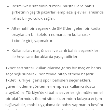
Resmi web sitesinin düzeni, müşterilere bahis
şirketinin çeşitli pazarları empieza işlevleri arasında
rahat bir yolculuk sağlar.
Alternatif bir seçenek de SMS’den gelen bir kodla
onaylanan bir telefon numarasını kullanarak
1xbet’e giriş yapmaktır.
Kullanıcılar, maç öncesi ve canlı bahis seçenekleri
ile heyecanı doruklarda yaşayabilirler.
1xbet sah sitesi, kullanıcılarına geniş bir maç ve bahis
seçeneği sunarak, her zevke hitap etmeyi başarır.
1xBet Türkiye, geniş spor bahisleri seçenekleri,
güvenli ödeme yöntemleri empieza kullanıcı dostu
arayüzü ile Türkiye’deki bahis severler için mükemmel
bir platformdur. Resmi sitesi üzerinden kolayca erişim
sağlayabilir, mobil uygulama ile bahis yapmanın keyfini