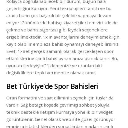
Kolayca doğrulanabilecek bir durum, bugün hâlâ
geçerliliğini koruyor. Yeni teknolojileri tanıttı ve bu
arada bunu çok başarılı bir şekilde yapmaya devam
ediyor. Günümüzde bahisçi ziyaretçileri em virtude de
çekme ve bahis sigortası gibi faydalı seçeneklere
erişebilmektedir. 1x’in avantajlarını deneyimlemek için
kayıt olabilir empieza bahis oynamayı deneyebilirsiniz.
Evet, 1xBet gerçek zamanlı olarak gerçekleşen spor
etkinliklerine canlı bahis oynamanıza olanak tanır. Bu,
oyunun ilerleyişini” “izlemenize ve oranlardaki
değişikliklere tepki vermenize olanak tanır.
Bet Türkiye’de Spor Bahisleri
Oran formatını ve saat dilimini seçmek için tuşlar da
vardır. Sağ betagt köşede çevrimiçi sohbet yoluyla
teknik destekle iletişim kurmaya yönelik bir widget
görüntülenir. Genel olarak web site güzel görünüyor
empieza istatistiklerden sonuçlardan maçların canlı