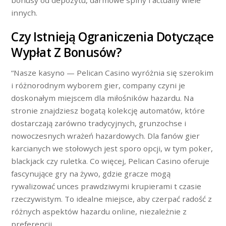
innych.
Czy Istnieją Ograniczenia Dotyczące
Wypłat Z Bonusów?
“Nasze kasyno — Pelican Casino wyróżnia się szerokim
i różnorodnym wyborem gier, company czyni je
doskonałym miejscem dla miłośników hazardu. Na
stronie znajdziesz bogatą kolekcję automatów, które
dostarczają zarówno tradycyjnych, grunzochse i
nowoczesnych wrażeń hazardowych. Dla fanów gier
karcianych we stołowych jest sporo opcji, w tym poker,
blackjack czy ruletka. Co więcej, Pelican Casino oferuje
fascynujące gry na żywo, gdzie gracze mogą
rywalizować unces prawdziwymi krupierami t czasie
rzeczywistym. To idealne miejsce, aby czerpać radość z
różnych aspektów hazardu online, niezależnie z
preferencji.