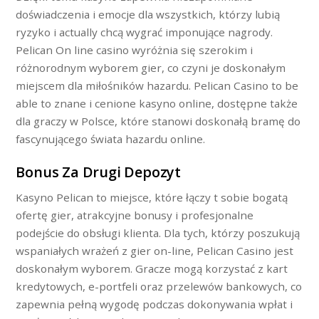
doświadczenia i emocje dla wszystkich, którzy lubią
ryzyko i actually chcą wygrać imponujące nagrody.
Pelican On line casino wyróżnia się szerokim i
różnorodnym wyborem gier, co czyni je doskonałym
miejscem dla miłośników hazardu. Pelican Casino to be
able to znane i cenione kasyno online, dostępne także
dla graczy w Polsce, które stanowi doskonałą bramę do
fascynującego świata hazardu online.
Bonus Za Drugi Depozyt
Kasyno Pelican to miejsce, które łączy t sobie bogatą
ofertę gier, atrakcyjne bonusy i profesjonalne
podejście do obsługi klienta. Dla tych, którzy poszukują
wspaniałych wrażeń z gier on-line, Pelican Casino jest
doskonałym wyborem. Gracze mogą korzystać z kart
kredytowych, e-portfeli oraz przelewów bankowych, co
zapewnia pełną wygodę podczas dokonywania wpłat i