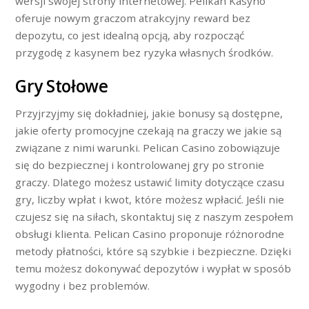
wersji swojej strony internetowej. Pelikan Kasyno
oferuje nowym graczom atrakcyjny reward bez
depozytu, co jest idealną opcją, aby rozpocząć
przygodę z kasynem bez ryzyka własnych środków.
Gry Stołowe
Przyjrzyjmy się dokładniej, jakie bonusy są dostępne,
jakie oferty promocyjne czekają na graczy we jakie są
związane z nimi warunki. Pelican Casino zobowiązuje
się do bezpiecznej i kontrolowanej gry po stronie
graczy. Dlatego możesz ustawić limity dotyczące czasu
gry, liczby wpłat i kwot, które możesz wpłacić. Jeśli nie
czujesz się na siłach, skontaktuj się z naszym zespołem
obsługi klienta. Pelican Casino proponuje różnorodne
metody płatności, które są szybkie i bezpieczne. Dzięki
temu możesz dokonywać depozytów i wypłat w sposób
wygodny i bez problemów.