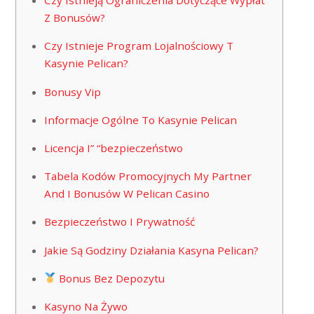
Czy Istnieją Ograniczenia Dotyczące Wypłat
Z Bonusów?
Czy Istnieje Program Lojalnościowy T
Kasynie Pelican?
Bonusy Vip
Informacje Ogólne To Kasynie Pelican
Licencja I” “bezpieczeństwo
Tabela Kodów Promocyjnych My Partner
And I Bonusów W Pelican Casino
Bezpieczeństwo I Prywatność
Jakie Są Godziny Działania Kasyna Pelican?
Bonus Bez Depozytu
Kasyno Na Żywo