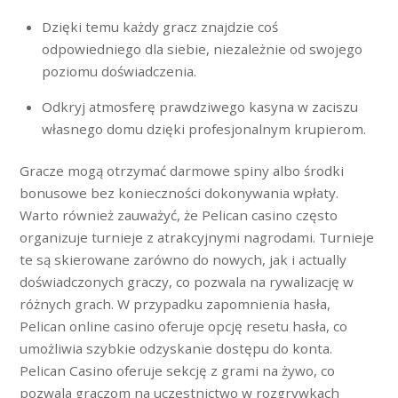
Dzięki temu każdy gracz znajdzie coś
odpowiedniego dla siebie, niezależnie od swojego
poziomu doświadczenia.
Odkryj atmosferę prawdziwego kasyna w zaciszu
własnego domu dzięki profesjonalnym krupierom.
Gracze mogą otrzymać darmowe spiny albo środki
bonusowe bez konieczności dokonywania wpłaty.
Warto również zauważyć, że Pelican casino często
organizuje turnieje z atrakcyjnymi nagrodami. Turnieje
te są skierowane zarówno do nowych, jak i actually
doświadczonych graczy, co pozwala na rywalizację w
różnych grach. W przypadku zapomnienia hasła,
Pelican online casino oferuje opcję resetu hasła, co
umożliwia szybkie odzyskanie dostępu do konta.
Pelican Casino oferuje sekcję z grami na żywo, co
pozwala graczom na uczestnictwo w rozgrywkach