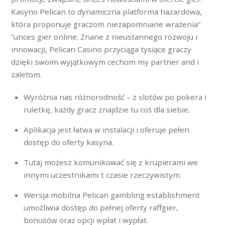
Kasyno Pelican to dynamiczna platforma hazardowa,
która proponuje graczom niezapomniane wrażenia”
“unces gier online. Znane z nieustannego rozwoju i
innowacji, Pelican Casino przyciąga tysiące graczy
dzięki swoim wyjątkowym cechom my partner and i
zaletom.
Wyróżnia nas różnorodność – z slotów po pokera i
ruletkę, każdy gracz znajdzie tu coś dla siebie.
Aplikacja jest łatwa w instalacji i oferuje pełen
dostęp do oferty kasyna.
Tutaj możesz komunikować się z krupierami we
innymi uczestnikami t czasie rzeczywistym.
Wersja mobilna Pelican gambling establishment
umożliwia dostęp do pełnej oferty raffgier,
bonusów oraz opcji wpłat i wypłat.