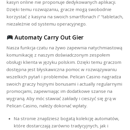
kasyn online nie proponuje dedykowanych aplikacji.
Dzięki temu rozwiązaniu, gracze mogą swobodnie
korzystać z kasyna na swoich smartfonach i” “tabletach,
niezależnie od systemu operacyjnego.
Automaty Carry Out Gier
Nasza funkcja czatu na żywo zapewnia natychmiastową
komunikację z naszym doświadczonym zespołem
obsługi klienta w języku polskim. Dzięki temu graczom
dostępna jest błyskawiczna pomoc w rozwiązywaniu
wszelkich pytań i problemów. Pelican Casino nagradza
swoich graczy hojnymi bonusami i actually regularnymi
promocjami, zapewniając im dodatkowe szanse na
wygraną. Aby móc stawiać zakłady i cieszyć się grą w
Pelican Casino, należy dokonać wpłaty.
Na stronie znajdziesz bogatą kolekcję automatów,
które dostarczają zarówno tradycyjnych, jak i