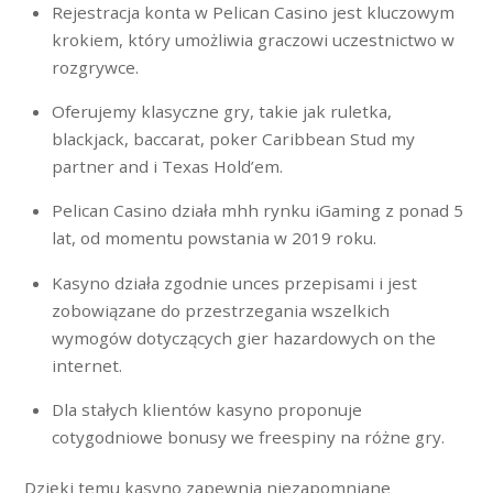
Rejestracja konta w Pelican Casino jest kluczowym
krokiem, który umożliwia graczowi uczestnictwo w
rozgrywce.
Oferujemy klasyczne gry, takie jak ruletka,
blackjack, baccarat, poker Caribbean Stud my
partner and i Texas Hold’em.
Pelican Casino działa mhh rynku iGaming z ponad 5
lat, od momentu powstania w 2019 roku.
Kasyno działa zgodnie unces przepisami i jest
zobowiązane do przestrzegania wszelkich
wymogów dotyczących gier hazardowych on the
internet.
Dla stałych klientów kasyno proponuje
cotygodniowe bonusy we freespiny na różne gry.
Dzięki temu kasyno zapewnia niezapomniane