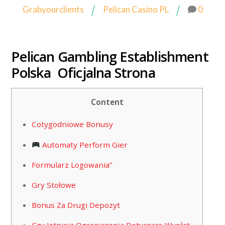
Grabyourclients
Pelican Casino PL
0
Pelican Gambling Establishment
Polska ️ Oficjalna Strona
Content
Cotygodniowe Bonusy
Automaty Perform Gier
Formularz Logowania”
Gry Stołowe
Bonus Za Drugi Depozyt