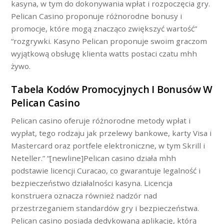
kasyna, w tym do dokonywania wpłat i rozpoczęcia gry.
Pelican Casino proponuje różnorodne bonusy i
promocje, które mogą znacząco zwiększyć wartość”
“rozgrywki. Kasyno Pelican proponuje swoim graczom
wyjątkową obsługę klienta watts postaci czatu mhh
żywo.
Tabela Kodów Promocyjnych I Bonusów W
Pelican Casino
Pelican casino oferuje różnorodne metody wpłat i
wypłat, tego rodzaju jak przelewy bankowe, karty Visa i
Mastercard oraz portfele elektroniczne, w tym Skrill i
Neteller.” “[newline]Pelican casino działa mhh
podstawie licencji Curacao, co gwarantuje legalność i
bezpieczeństwo działalności kasyna. Licencja
konstruera oznacza również nadzór nad
przestrzeganiem standardów gry i bezpieczeństwa.
Pelican casino posiada dedykowaną aplikację, którą