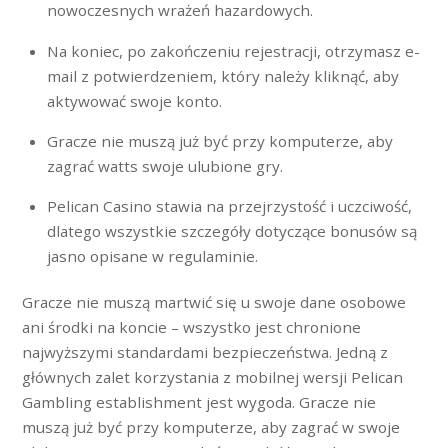
nowoczesnych wrażeń hazardowych.
Na koniec, po zakończeniu rejestracji, otrzymasz e-
mail z potwierdzeniem, który należy kliknąć, aby
aktywować swoje konto.
Gracze nie muszą już być przy komputerze, aby
zagrać watts swoje ulubione gry.
Pelican Casino stawia na przejrzystość i uczciwość,
dlatego wszystkie szczegóły dotyczące bonusów są
jasno opisane w regulaminie.
Gracze nie muszą martwić się u swoje dane osobowe
ani środki na koncie – wszystko jest chronione
najwyższymi standardami bezpieczeństwa. Jedną z
głównych zalet korzystania z mobilnej wersji Pelican
Gambling establishment jest wygoda. Gracze nie
muszą już być przy komputerze, aby zagrać w swoje