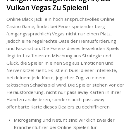
Vulkan Vegas Zu Spielen!
Online Black jack, ein hoch anspruchsvolles Online
Casino Game, findet bei Feuer speiender berg
(umgangssprachlich) Vegas nicht nur einen Platz,
jedoch eine regelrechte Oase der Herausforderung
und Faszination. Die Essenz dieses fesselnden Spiels
liegt in 1 raffinierten Mischung aus Strategie und
Glück, die Spieler in einen Sog aus Emotionen und
Nervenkitzel zieht. Es ist ein Duell dieser Intellekte,
bei deinem jede Karte, jeglicher Zug, zu einem
taktischen Schachspiel wird. Die Spieler stehen vor der
Herausforderung, nicht nur pass away Karten in ihrer
Hand zu analysieren, sondern auch pass away
offenbarte Karte dieses Dealers zu dechiffrieren.
Microgaming und NetEnt sind wirklich zwei der
Branchenführer bei Online-Spielen für