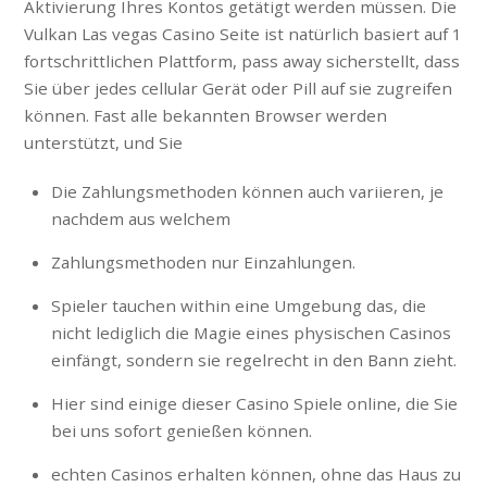
Aktivierung Ihres Kontos getätigt werden müssen. Die
Vulkan Las vegas Casino Seite ist natürlich basiert auf 1
fortschrittlichen Plattform, pass away sicherstellt, dass
Sie über jedes cellular Gerät oder Pill auf sie zugreifen
können. Fast alle bekannten Browser werden
unterstützt, und Sie
Die Zahlungsmethoden können auch variieren, je
nachdem aus welchem
Zahlungsmethoden nur Einzahlungen.
Spieler tauchen within eine Umgebung das, die
nicht lediglich die Magie eines physischen Casinos
einfängt, sondern sie regelrecht in den Bann zieht.
Hier sind einige dieser Casino Spiele online, die Sie
bei uns sofort genießen können.
echten Casinos erhalten können, ohne das Haus zu