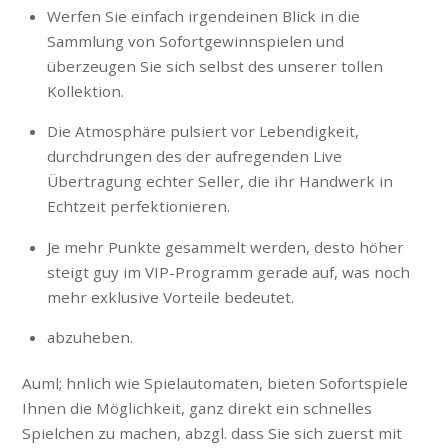
Werfen Sie einfach irgendeinen Blick in die
Sammlung von Sofortgewinnspielen und
überzeugen Sie sich selbst des unserer tollen
Kollektion.
Die Atmosphäre pulsiert vor Lebendigkeit,
durchdrungen des der aufregenden Live
Übertragung echter Seller, die ihr Handwerk in
Echtzeit perfektionieren.
Je mehr Punkte gesammelt werden, desto höher
steigt guy im VIP-Programm gerade auf, was noch
mehr exklusive Vorteile bedeutet.
abzuheben.
Auml; hnlich wie Spielautomaten, bieten Sofortspiele
Ihnen die Möglichkeit, ganz direkt ein schnelles
Spielchen zu machen, abzgl. dass Sie sich zuerst mit