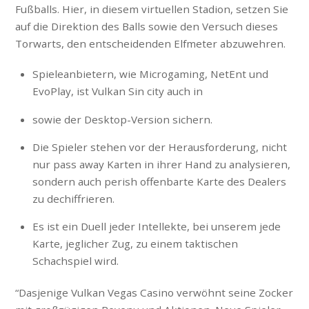
Fußballs. Hier, in diesem virtuellen Stadion, setzen Sie
auf die Direktion des Balls sowie den Versuch dieses
Torwarts, den entscheidenden Elfmeter abzuwehren.
Spieleanbietern, wie Microgaming, NetEnt und
EvoPlay, ist Vulkan Sin city auch in
sowie der Desktop-Version sichern.
Die Spieler stehen vor der Herausforderung, nicht
nur pass away Karten in ihrer Hand zu analysieren,
sondern auch perish offenbarte Karte des Dealers
zu dechiffrieren.
Es ist ein Duell jeder Intellekte, bei unserem jede
Karte, jeglicher Zug, zu einem taktischen
Schachspiel wird.
“Dasjenige Vulkan Vegas Casino verwöhnt seine Zocker