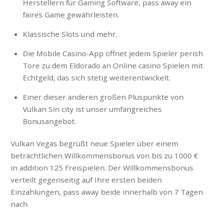
Herstellern für Gaming Software, pass away ein
faires Game gewährleisten.
Klassische Slots und mehr.
Die Mobile Casino-App öffnet jedem Spieler perish
Tore zu dem Eldorado an Online casino Spielen mit
Echtgeld, das sich stetig weiterentwickelt.
Einer dieser anderen großen Pluspunkte von
Vulkan Sin city ist unser umfangreiches
Bonusangebot.
Vulkan Vegas begrüßt neue Spieler über einem
beträchtlichen Willkommensbonus von bis zu 1000 €
in addition 125 Freispielen. Der Willkommensbonus
verteilt gegenseitig auf Ihre ersten beiden
Einzahlungen, pass away beide innerhalb von 7 Tagen
nach