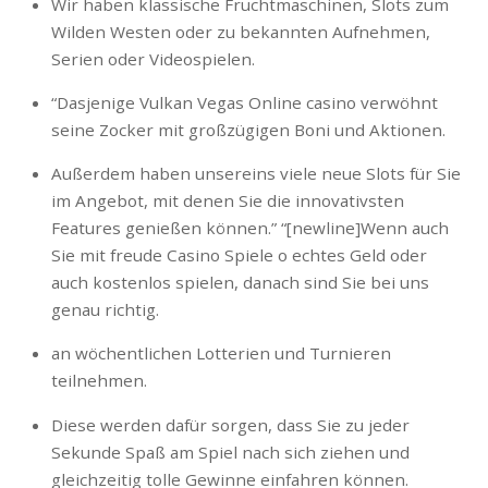
Wir haben klassische Fruchtmaschinen, Slots zum
Wilden Westen oder zu bekannten Aufnehmen,
Serien oder Videospielen.
“Dasjenige Vulkan Vegas Online casino verwöhnt
seine Zocker mit großzügigen Boni und Aktionen.
Außerdem haben unsereins viele neue Slots für Sie
im Angebot, mit denen Sie die innovativsten
Features genießen können.” “[newline]Wenn auch
Sie mit freude Casino Spiele o echtes Geld oder
auch kostenlos spielen, danach sind Sie bei uns
genau richtig.
an wöchentlichen Lotterien und Turnieren
teilnehmen.
Diese werden dafür sorgen, dass Sie zu jeder
Sekunde Spaß am Spiel nach sich ziehen und
gleichzeitig tolle Gewinne einfahren können.