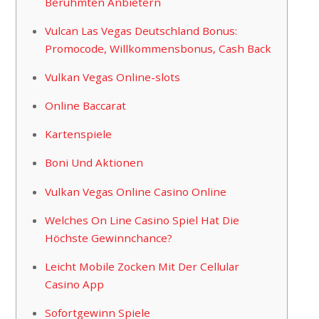
Berühmten Anbietern
Vulcan Las Vegas Deutschland Bonus:
Promocode, Willkommensbonus, Cash Back
Vulkan Vegas Online-slots
Online Baccarat
Kartenspiele
Boni Und Aktionen
Vulkan Vegas Online Casino Online
Welches On Line Casino Spiel Hat Die
Höchste Gewinnchance?
Leicht Mobile Zocken Mit Der Cellular
Casino App
Sofortgewinn Spiele