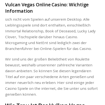
Vulcan Vegas Online Casino: Wichtige
Information
sich nicht vom Spielen auf unserem Desktop. Alle
Lieblingsspiele sind dort enthalten, einschließlich
Immortal Relationship, Book of Deceased, Lucky Lady
Clover, Tischspiele darüber hinaus Casino.
Microgaming und NetEnt sind lediglich zwei der
Branchenführer bei Online-Spielen für das Casino.
Wir sind uns der großen Beliebtheit von Roulette
bewusst, weshalb unsereiner zahlreiche Varianten
davon anbieten. So können Sie diesen legendären
Titel auf ein paar verschiedene Arten genießen und
immer neuerlich neu erleben. Hier sind einige jeder
Casino Spiele on the internet, die Sie unter uns sofort
genießen können.