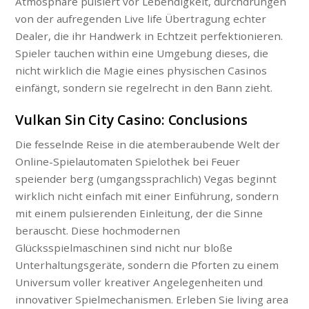
Atmosphäre pulsiert vor Lebendigkeit, durchdrungen
von der aufregenden Live life Übertragung echter
Dealer, die ihr Handwerk in Echtzeit perfektionieren.
Spieler tauchen within eine Umgebung dieses, die
nicht wirklich die Magie eines physischen Casinos
einfängt, sondern sie regelrecht in den Bann zieht.
Vulkan Sin City Casino: Conclusions
Die fesselnde Reise in die atemberaubende Welt der
Online-Spielautomaten Spielothek bei Feuer
speiender berg (umgangssprachlich) Vegas beginnt
wirklich nicht einfach mit einer Einführung, sondern
mit einem pulsierenden Einleitung, der die Sinne
berauscht. Diese hochmodernen
Glücksspielmaschinen sind nicht nur bloße
Unterhaltungsgeräte, sondern die Pforten zu einem
Universum voller kreativer Angelegenheiten und
innovativer Spielmechanismen. Erleben Sie living area