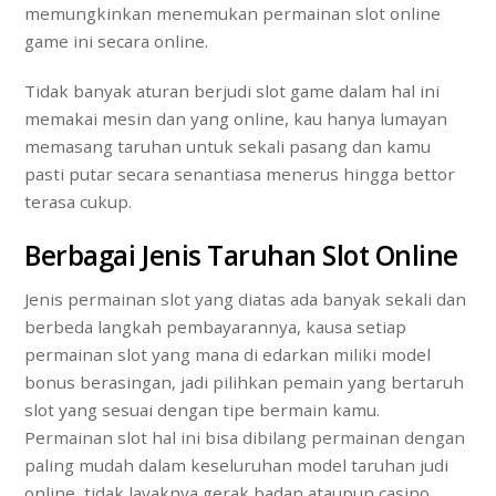
memungkinkan menemukan permainan slot online
game ini secara online.
Tidak banyak aturan berjudi slot game dalam hal ini
memakai mesin dan yang online, kau hanya lumayan
memasang taruhan untuk sekali pasang dan kamu
pasti putar secara senantiasa menerus hingga bettor
terasa cukup.
Berbagai Jenis Taruhan Slot Online
Jenis permainan slot yang diatas ada banyak sekali dan
berbeda langkah pembayarannya, kausa setiap
permainan slot yang mana di edarkan miliki model
bonus berasingan, jadi pilihkan pemain yang bertaruh
slot yang sesuai dengan tipe bermain kamu.
Permainan slot hal ini bisa dibilang permainan dengan
paling mudah dalam keseluruhan model taruhan judi
online, tidak layaknya gerak badan ataupun casino