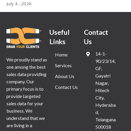
July
4
,
2026
Useful
Contact
Links
Us
14-1-
Home
We proudly stand as
90/23/14,
Services
one among the best
GF,
sales data providing
Gayatri
About Us
company. Our
Nagar,
Contact Us
primary focus is to
Hitech
provide targeted
City,
sales data for your
Hyderaba
business. We
d,
understand that we
Telangana
are living in a
500018