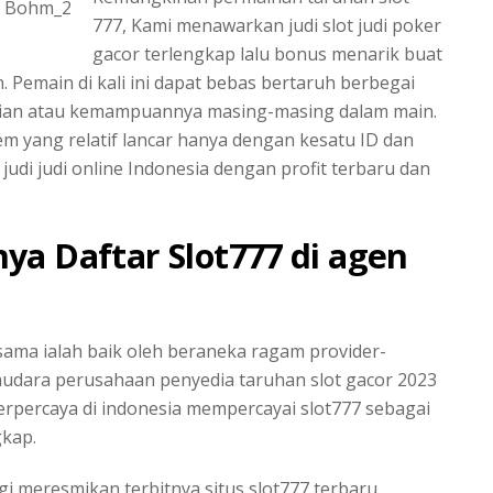
777, Kami menawarkan judi slot judi poker
gacor terlengkap lalu bonus menarik buat
. Pemain di kali ini dapat bebas bertaruh berbegai
ahlian atau kemampuannya masing-masing dalam main.
tem yang relatif lancar hanya dengan kesatu ID dan
udi judi online Indonesia dengan profit terbaru dan
ya Daftar Slot777 di agen
sama ialah baik oleh beraneka ragam provider-
saudara perusahaan penyedia taruhan slot gacor 2023
erpercaya di indonesia mempercayai slot777 sebagai
gkap.
agi meresmikan terbitnya situs slot777 terbaru