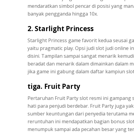
mendaratkan simbol pencar di posisi yang man
banyak pengganda hingga 10x.
2. Starlight Princess
Starlight Princess game favorit kedua seusai g
yaitu pragmatic play. Opsi judi slot judi onlin
disini. Tampilan sampai sangat menarik kemudia
beradat dan menarik dalam dimainkan dalam m
jika game ini gabung dalam daftar kampiun slo
tiga. Fruit Party
Pertaruhan Fruit Party slot resmi ini gampang
hati para penjudi berdebar. Fruit Party juga ya
sumber keuntungan dari penyedia terutama me
reruntuhan ini mendapatkan bagian bonus slot
menumpuk sampai ada pecahan besar yang ter