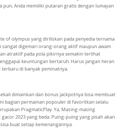
a pun, Anda memiliki putaran gratis dengan lumayan
ate of olympus yang diriliskan pada penyedia ternama
e ini sangat digemari orang-orang aktif maupun awam
n atraktif pada pola pikirnya semakin terlihat
enggapai keuntungan bertaruh. Harus jangan heran
t terbaru di banyak peminatnya.
 sekali dimainkan dan bonus jackpotnya bisa membuat
kni bagian permainan popouler di favoritkan selalu
rupakan PragmaticPlay. Ya, Masing-masing
 gacor 2023 yang beda. Puing-puing yang pisah akan
sisa buat setiap kemenangannya.