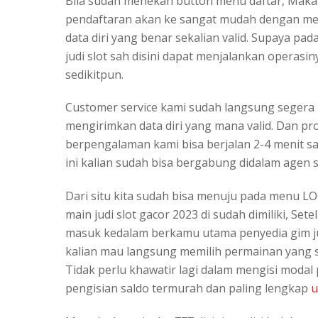
Bila sudah menekan button menu daftar, Maka
pendaftaran akan ke sangat mudah dengan m
data diri yang benar sekalian valid. Supaya 
judi slot sah disini dapat menjalankan operasi
sedikitpun.
Customer service kami sudah langsung segera
mengirimkan data diri yang mana valid. Dan pr
berpengalaman kami bisa berjalan 2-4 menit sa
ini kalian sudah bisa bergabung didalam agen sl
Dari situ kita sudah bisa menuju pada menu 
main judi slot gacor 2023 di sudah dimiliki, Se
masuk kedalam berkamu utama penyedia gim judi
kalian mau langsung memilih permainan yang su
Tidak perlu khawatir lagi dalam mengisi moda
pengisian saldo termurah dan paling lengkap
u