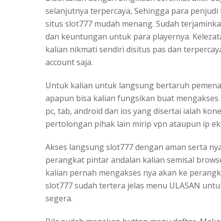
selanjutnya terpercaya, Sehingga para penjudi
situs slot777 mudah menang. Sudah terjamink
dan keuntungan untuk para playernya. Kelezatan
kalian nikmati sendiri disitus pas dan terperc
account saja.
Untuk kalian untuk langsung bertaruh pemenan
apapun bisa kalian fungsikan buat mengakses s
pc, tab, android dan ios yang disertai ialah k
pertolongan pihak lain mirip vpn ataupun ip ek
Akses langsung slot777 dengan aman serta nya
perangkat pintar andalan kalian semisal browser
kalian pernah mengakses nya akan ke perangka
slot777 sudah tertera jelas menu ULASAN un
segera.