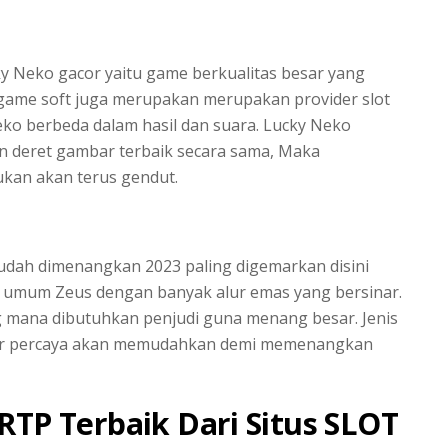
 Neko gacor yaitu game berkualitas besar yang
 game soft juga merupakan merupakan provider slot
eko berbeda dalam hasil dan suara. Lucky Neko
 deret gambar terbaik secara sama, Maka
kan akan terus gendut.
mudah dimenangkan 2023 paling digemarkan disini
il umum Zeus dengan banyak alur emas yang bersinar.
ng mana dibutuhkan penjudi guna menang besar. Jenis
enar percaya akan memudahkan demi memenangkan
RTP Terbaik Dari Situs SLOT