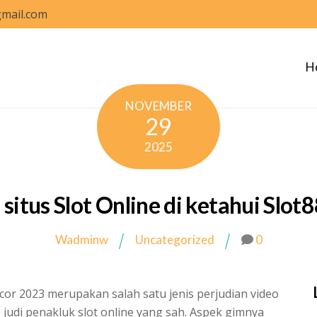
mail.com
H
NOVEMBER
29
2025
itus Slot Online di ketahui Slo
Wadminw
Uncategorized
0
acor 2023 merupakan salah satu jenis perjudian video
di penakluk slot online yang sah. Aspek gimnya