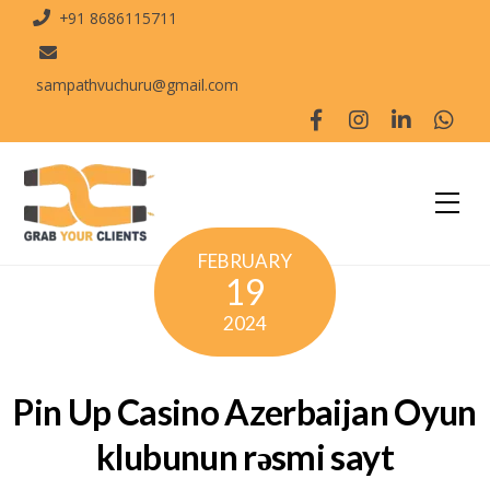
+91 8686115711
sampathvuchuru@gmail.com
FEBRUARY
19
2024
Pin Up Casino Azerbaijan Oyun
klubunun rəsmi sayt