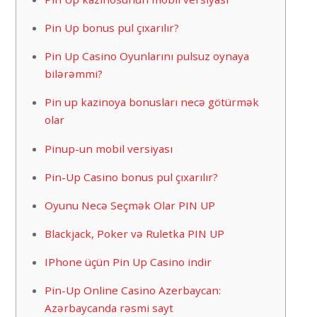
Pin Up bonus pul çıxarılır?
Pin Up Casino Oyunlarını pulsuz oynaya
bilərəmmi?
Pin up kazinoya bonusları necə götürmək
olar
Pinup-un mobil versiyası
Pin-Up Casino bonus pul çıxarılır?
Oyunu Necə Seçmək Olar PIN UP
Blackjack, Poker və Ruletka PIN UP
IPhone üçün Pin Up Casino indir
Pin-Up Online Casino Azerbaycan:
Azərbaycanda rəsmi sayt