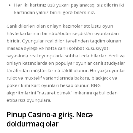
Hər iki kartınız üzü yuxarı paylanacaq, siz dilerin iki
kartından yalnız birini görə bilərsiniz.
Canlı dilerləri olan onlayn kazinolar stolüstü oyun
həvəskarlarının bir səbəbdən seçdikləri oyunlardan
biridir. Oyunçular real diler tərəfindən təqdim olunan
masada əyləşə və hətta canlı söhbət xüsusiyyəti
sayəsində real oyunçularla söhbət edə bilərlər. Yerli və
onlayn kazinolarda ən populyar oyunlar canlı studiyalar
tərəfindən müştərilərinə təklif olunur. Ən yaxşı oyunlar
rulet və müxtəlif variantlarında bakara, blackjack və
poker kimi kart oyunları hesab olunur. RNG
alqoritmlərini “nəzarət etmək” imkanını qəbul edən
etibarsız oyunçulara.
Pinup Casino-a giriş. Necə
doldurmaq olar