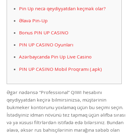
Pin Up necə qeydiyyatdan keçmək olar?
Əlavə Pin-Up
Bonus PIN UP CASINO
PIN UP CASINO Oyunları
Azərbaycanda Pin Up Live Casino
PIN UP CASINO Mobil Proqramı (.apk)
Əgər nədənsə “Professional” QIWI hesabını
qeydiyyatdan keçirə bilmirsinizsə, müştərinin
bukmeker kontorunu yoxlamaq üçün bu seçimi seçin.
İstədiyiniz idman növünü tez tapmaq üçün əlifba sırası
və ya xüsusi filtrlərdən istifadə edə bilərsiniz. Bundan
əlavə, əksər rus bahisçilərinin marağına səbəb olan