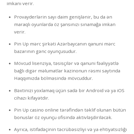
imkanı verir.
Provayderlərin sayı daim genişlənir, bu da ən
maraqlı oyunlarda öz şansınızı sınamağa imkan
verir.
Pin Up mərc şirkəti Azərbaycanın qanuni mərc
bazarının gənc oyunçusudur.
Mövcud lisenziya, təsisçilər və qanuni fəaliyyətlə
bağlı digər məlumatlar kazinonun rəsmi saytında
Haqqımızda bölməsində mövcuddur.
Bəxtinizi yoxlamaq üçün sadə bir Android və ya iOS
cihazı kifayətdir.
Pin Up casino online tərəfindən təklif olunan bütün
bonuslar öz oyunçu ofisində aktivləşdiriləcək.
Ayrıca, istifadəçinin təcrübəsizliyi və ya ehtiyatsızlığı