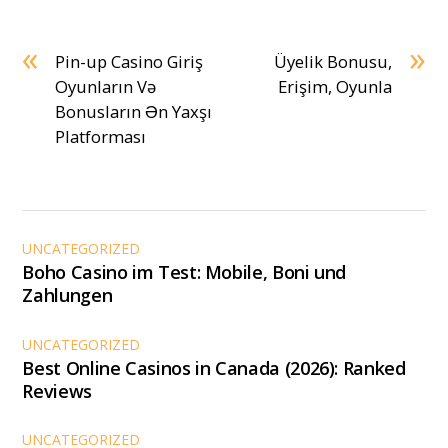
«
»
Pin-up Casino Giriş
Üyelik Bonusu,
Oyunların Və
Erişim, Oyunla
Bonusların Ən Yaxşı
Platforması
UNCATEGORIZED
Boho Casino im Test: Mobile, Boni und
Zahlungen
UNCATEGORIZED
Best Online Casinos in Canada (2026): Ranked
Reviews
UNCATEGORIZED