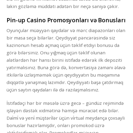
lakin gözləmə müddəti adətən bir neçə saniyə çəkir.
Pin-up Casino Promosyonları və Bonusları
Oyunçular müəyyən qaydalar və mərc diapazonları olan
bir masa seçə bilərlər. Qeydiyyat pəncərəsində siz
kazinonun hesab açmaq üçün təklif etdiyi bonusu da
görə bilərsiniz. Onu yığmaq üçün təklif olunan
alətlərdən hər hansı birini istifadə edərək ilk depoziti
yatırmalısınız. Buna görə də, konvertasiya zamanı əlavə
itkilərlə üzləşməmək üçün qeydiyyatın bu məqamına
diqqətlə yanaşmaq lazımdır. Qeydiyyatı başa çatdırmaq
üçün saytın qaydaları ilə də razılaşmalısınız.
İstifadəçi hər bir məsələ üzrə gecə – gündüz rejimində
işləyən dəstək xidmətinə həmişə müraciət edə bilər.
Dai̇mi̇ və yeni̇ müştəri̇lər üçün vi̇rtual meydança çoxsayli
bonuslar hazirlamişdir, onları promokod üzrə
akti̇vləşdi̇rmək olar. Promokodlar müəyyən