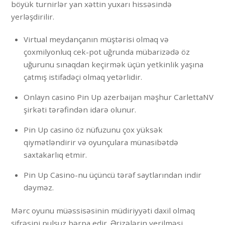
böyük turnirlər yan xəttin yuxarı hissəsində
yerləşdirilir.
Virtual meydançanın müştərisi olmaq və
çoxmilyonluq cek-pot uğrunda mübarizədə öz
uğurunu sınaqdan keçirmək üçün yetkinlik yaşına
çatmış istifadəçi olmaq yetərlidir.
Onlayn casino Pin Up azerbaijan məşhur CarlettaNV
şirkəti tərəfindən idarə olunur.
Pin Up casino öz nüfuzunu çox yüksək
qiymətləndirir və oyunçulara münasibətdə
saxtakarlıq etmir.
Pin Up Casino-nu üçüncü tərəf saytlarından indir
dəyməz.
Mərc oyunu müəssisəsinin müdiriyyəti daxil olmaq
şifrəsini pulsuz bərpa edir. Ərizələrin verilməsi