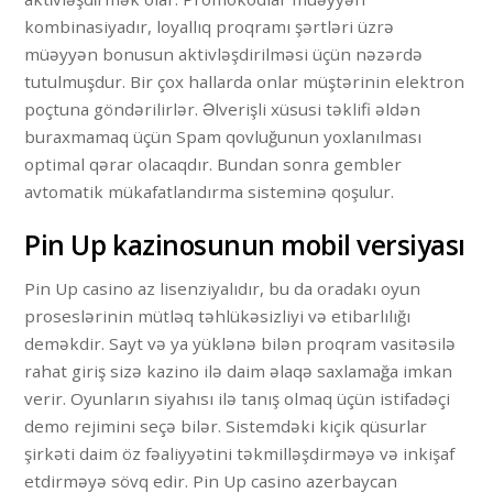
kombinasiyadır, loyallıq proqramı şərtləri üzrə
müəyyən bonusun aktivləşdirilməsi üçün nəzərdə
tutulmuşdur. Bir çox hallarda onlar müştərinin elektron
poçtuna göndərilirlər. Əlverişli xüsusi təklifi əldən
buraxmamaq üçün Spam qovluğunun yoxlanılması
optimal qərar olacaqdır. Bundan sonra gembler
avtomatik mükafatlandırma sisteminə qoşulur.
Pin Up kazinosunun mobil versiyası
Pin Up casino az lisenziyalıdır, bu da oradakı oyun
proseslərinin mütləq təhlükəsizliyi və etibarlılığı
deməkdir. Sayt və ya yüklənə bilən proqram vasitəsilə
rahat giriş sizə kazino ilə daim əlaqə saxlamağa imkan
verir. Oyunların siyahısı ilə tanış olmaq üçün istifadəçi
demo rejimini seçə bilər. Sistemdəki kiçik qüsurlar
şirkəti daim öz fəaliyyətini təkmilləşdirməyə və inkişaf
etdirməyə sövq edir. Pin Up casino azerbaycan