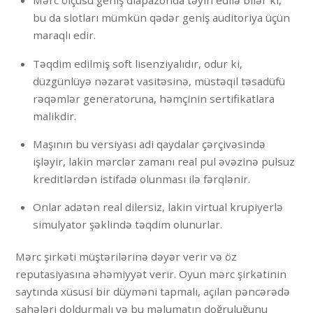
Mərc ölçüsü geniş diapazonda təyin edilə bilər ki,
bu da slotları mümkün qədər geniş auditoriya üçün
maraqlı edir.
Təqdim edilmiş soft lisenziyalıdır, odur ki,
düzgünlüyə nəzarət vasitəsinə, müstəqil təsadüfü
rəqəmlər generatoruna, həmçinin sertifikatlara
malikdir.
Maşının bu versiyası adi qaydalar çərçivəsində
işləyir, lakin mərclər zamanı real pul əvəzinə pulsuz
kreditlərdən istifadə olunması ilə fərqlənir.
Onlar adətən real dilersiz, lakin virtual krupiyerlə
simulyator şəklində təqdim olunurlar.
Mərc şirkəti müştərilərinə dəyər verir və öz
reputasiyasına əhəmiyyət verir. Oyun mərc şirkətinin
saytında xüsusi bir düyməni tapmalı, açılan pəncərədə
sahələri doldurmalı və bu məlumatın doğruluğunu