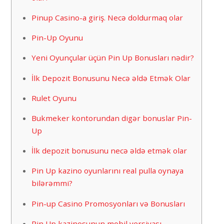
Pinup Casino-a giriş. Necə doldurmaq olar
Pin-Up Oyunu
Yeni Oyunçular üçün Pin Up Bonusları nədir?
İlk Depozit Bonusunu Necə əldə Etmək Olar
Rulet Oyunu
Bukmeker kontorundan digər bonuslar Pin-
Up
İlk depozit bonusunu necə əldə etmək olar
Pin Up kazino oyunlarını real pulla oynaya
bilərəmmi?
Pin-up Casino Promosyonları və Bonusları
Pin Up kazinosunun mobil versiyası