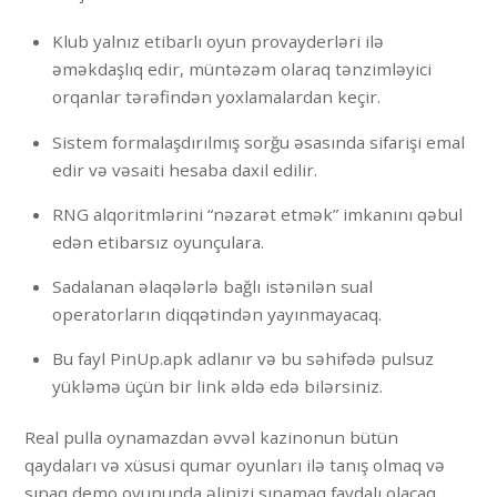
Klub yalnız etibarlı oyun provayderləri ilə
əməkdaşlıq edir, müntəzəm olaraq tənzimləyici
orqanlar tərəfindən yoxlamalardan keçir.
Sistem formalaşdırılmış sorğu əsasında sifarişi emal
edir və vəsaiti hesaba daxil edilir.
RNG alqoritmlərini “nəzarət etmək” imkanını qəbul
edən etibarsız oyunçulara.
Sadalanan əlaqələrlə bağlı istənilən sual
operatorların diqqətindən yayınmayacaq.
Bu fayl PinUp.apk adlanır və bu səhifədə pulsuz
yükləmə üçün bir link əldə edə bilərsiniz.
Real pulla oynamazdan əvvəl kazinonun bütün
qaydaları və xüsusi qumar oyunları ilə tanış olmaq və
sınaq demo oyununda əlinizi sınamaq faydalı olacaq.