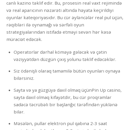
canlı kazino təklif edir. Bu, prosesin real vaxt rejimində
və real aparıcının nəzarəti altında həyata keçirildiyi
oyunlar kateqoriyasıdır. Bu cür əyləncələr real pul üçün,
rəqibləri ilə oynamağı və sərfəli oyun
strategiyalarından istifadə etməyi sevən hər kəsə
müraciət edəcək.
Operatorlar dərhal köməyə gələcək və çətin
vəziyyətdən düzgün çıxış yolunu təklif edəcəklər.
Siz ödənişli olaraq tamamilə bütün oyunları oynaya
bilərsiniz.
Sayta və ya güzgüyə daxil olmaq üçünPin Up casino,
sayta daxil olmaq kifayətdir, bu cür proqramlar
sadəcə təcrübəli bir başlanğıc tərəfindən yüklənə
bilər.
Məsələn, pullar elektron pul qabına 2-3 saat