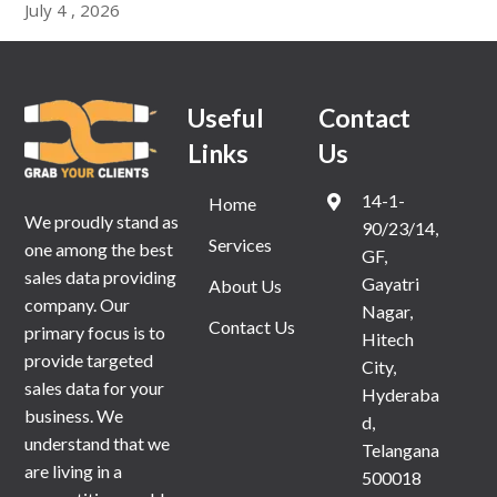
July
4
,
2026
Useful
Contact
Links
Us
14-1-
Home
We proudly stand as
90/23/14,
Services
one among the best
GF,
sales data providing
Gayatri
About Us
company. Our
Nagar,
Contact Us
primary focus is to
Hitech
provide targeted
City,
sales data for your
Hyderaba
business. We
d,
understand that we
Telangana
are living in a
500018