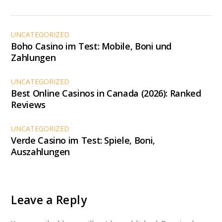
UNCATEGORIZED
Boho Casino im Test: Mobile, Boni und
Zahlungen
UNCATEGORIZED
Best Online Casinos in Canada (2026): Ranked
Reviews
UNCATEGORIZED
Verde Casino im Test: Spiele, Boni,
Auszahlungen
Leave a Reply