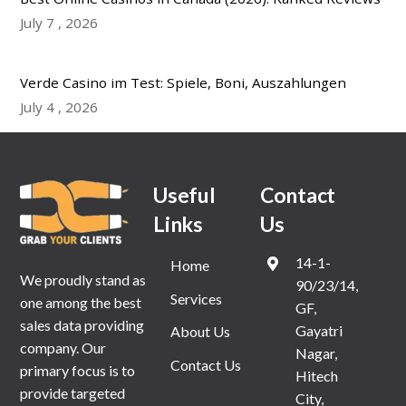
July
7
,
2026
Verde Casino im Test: Spiele, Boni, Auszahlungen
July
4
,
2026
Useful
Contact
Links
Us
14-1-
Home
We proudly stand as
90/23/14,
Services
one among the best
GF,
sales data providing
Gayatri
About Us
company. Our
Nagar,
Contact Us
primary focus is to
Hitech
provide targeted
City,