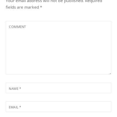
Your email address will not be published.
Required
fields are marked
*
COMMENT
NAME
*
EMAIL
*