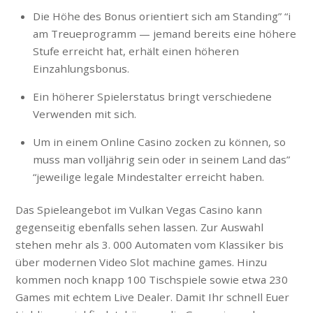
Die Höhe des Bonus orientiert sich am Standing” “i
am Treueprogramm — jemand bereits eine höhere
Stufe erreicht hat, erhält einen höheren
Einzahlungsbonus.
Ein höherer Spielerstatus bringt verschiedene
Verwenden mit sich.
Um in einem Online Casino zocken zu können, so
muss man volljährig sein oder in seinem Land das”
“jeweilige legale Mindestalter erreicht haben.
Das Spieleangebot im Vulkan Vegas Casino kann
gegenseitig ebenfalls sehen lassen. Zur Auswahl
stehen mehr als 3. 000 Automaten vom Klassiker bis
über modernen Video Slot machine games. Hinzu
kommen noch knapp 100 Tischspiele sowie etwa 230
Games mit echtem Live Dealer. Damit Ihr schnell Euer