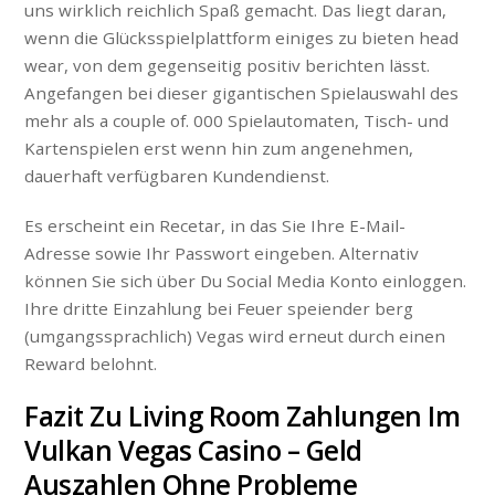
uns wirklich reichlich Spaß gemacht. Das liegt daran,
wenn die Glücksspielplattform einiges zu bieten head
wear, von dem gegenseitig positiv berichten lässt.
Angefangen bei dieser gigantischen Spielauswahl des
mehr als a couple of. 000 Spielautomaten, Tisch- und
Kartenspielen erst wenn hin zum angenehmen,
dauerhaft verfügbaren Kundendienst.
Es erscheint ein Recetar, in das Sie Ihre E-Mail-
Adresse sowie Ihr Passwort eingeben. Alternativ
können Sie sich über Du Social Media Konto einloggen.
Ihre dritte Einzahlung bei Feuer speiender berg
(umgangssprachlich) Vegas wird erneut durch einen
Reward belohnt.
Fazit Zu Living Room Zahlungen Im
Vulkan Vegas Casino – Geld
Auszahlen Ohne Probleme