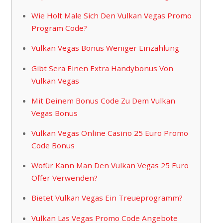
Wie Holt Male Sich Den Vulkan Vegas Promo
Program Code?
Vulkan Vegas Bonus Weniger Einzahlung
Gibt Sera Einen Extra Handybonus Von
Vulkan Vegas
Mit Deinem Bonus Code Zu Dem Vulkan
Vegas Bonus
Vulkan Vegas Online Casino 25 Euro Promo
Code Bonus
Wofür Kann Man Den Vulkan Vegas 25 Euro
Offer Verwenden?
Bietet Vulkan Vegas Ein Treueprogramm?
Vulkan Las Vegas Promo Code Angebote