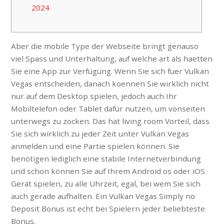
2024
Aber die mobile Type der Webseite bringt genauso
viel Spass und Unterhaltung, auf welche art als haetten
Sie eine App zur Verfügung. Wenn Sie sich fuer Vulkan
Vegas entscheiden, danach koennen Sie wirklich nicht
nur auf dem Desktop spielen, jedoch auch Ihr
Mobiltelefon oder Tablet dafür nutzen, um vonseiten
unterwegs zu zocken. Das hat living room Vorteil, dass
Sie sich wirklich zu jeder Zeit unter Vulkan Vegas
anmelden und eine Partie spielen können. Sie
benötigen lediglich eine stabile Internetverbindung
und schon können Sie auf Ihrem Android os oder iOS
Gerät spielen, zu alle Uhrzeit, egal, bei wem Sie sich
auch gerade aufhalten. Ein Vulkan Vegas Simply no
Deposit Bonus ist echt bei Spielern jeder beliebteste
Bonus.