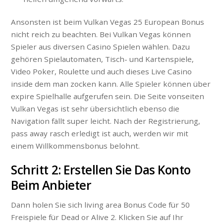
Ansonsten ist beim Vulkan Vegas 25 European Bonus
nicht reich zu beachten. Bei Vulkan Vegas können
Spieler aus diversen Casino Spielen wählen. Dazu
gehören Spielautomaten, Tisch- und Kartenspiele,
Video Poker, Roulette und auch dieses Live Casino
inside dem man zocken kann. Alle Spieler können über
expire Spielhalle aufgerufen sein. Die Seite vonseiten
Vulkan Vegas ist sehr übersichtlich ebenso die
Navigation fällt super leicht. Nach der Registrierung,
pass away rasch erledigt ist auch, werden wir mit
einem Willkommensbonus belohnt.
Schritt 2: Erstellen Sie Das Konto
Beim Anbieter
Dann holen Sie sich living area Bonus Code für 50
Freispiele für Dead or Alive 2. Klicken Sie auf Ihr