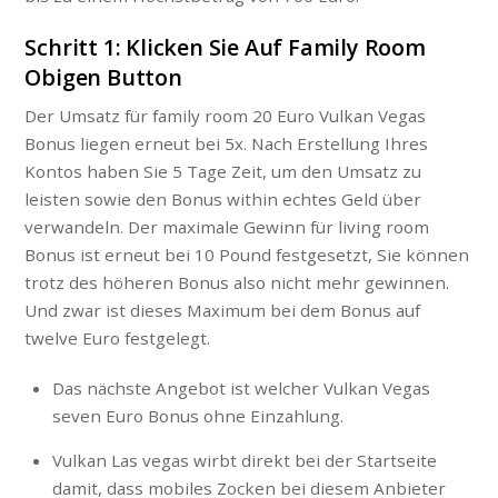
Schritt 1: Klicken Sie Auf Family Room
Obigen Button
Der Umsatz für family room 20 Euro Vulkan Vegas
Bonus liegen erneut bei 5x. Nach Erstellung Ihres
Kontos haben Sie 5 Tage Zeit, um den Umsatz zu
leisten sowie den Bonus within echtes Geld über
verwandeln. Der maximale Gewinn für living room
Bonus ist erneut bei 10 Pound festgesetzt, Sie können
trotz des höheren Bonus also nicht mehr gewinnen.
Und zwar ist dieses Maximum bei dem Bonus auf
twelve Euro festgelegt.
Das nächste Angebot ist welcher Vulkan Vegas
seven Euro Bonus ohne Einzahlung.
Vulkan Las vegas wirbt direkt bei der Startseite
damit, dass mobiles Zocken bei diesem Anbieter