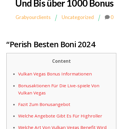
Und Bis über 1000 Bonus
Grabyourclients
Uncategorized
0
“Perish Besten Boni 2024
Content
Vulkan Vegas Bonus Informationen
Bonusaktionen Für Die Live-spiele Von
Vulkan Vegas
Fazit Zum Bonusangebot
Welche Angebote Gibt Es Für Highroller
Welche Art Von Vulkan Vegas Benefit Wird