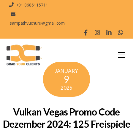
+91 8686115711
sampathvuchuru@gmail.com
JANUARY
9
2025
Vulkan Vegas Promo Code
Dezember 2024: 125 Freispiele