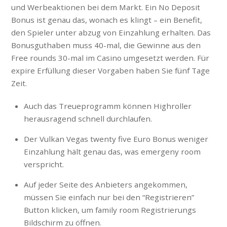
und Werbeaktionen bei dem Markt. Ein No Deposit
Bonus ist genau das, wonach es klingt – ein Benefit,
den Spieler unter abzug von Einzahlung erhalten. Das
Bonusguthaben muss 40-mal, die Gewinne aus den
Free rounds 30-mal im Casino umgesetzt werden. Für
expire Erfüllung dieser Vorgaben haben Sie fünf Tage
Zeit.
Auch das Treueprogramm können Highroller
herausragend schnell durchlaufen.
Der Vulkan Vegas twenty five Euro Bonus weniger
Einzahlung hält genau das, was emergeny room
verspricht.
Auf jeder Seite des Anbieters angekommen,
müssen Sie einfach nur bei den “Registrieren”
Button klicken, um family room Registrierungs
Bildschirm zu öffnen.