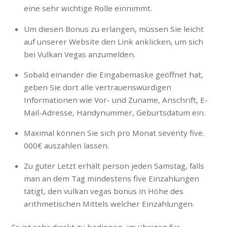
eine sehr wichtige Rolle einnimmt.
Um diesen Bonus zu erlangen, müssen Sie leicht
auf unserer Website den Link anklicken, um sich
bei Vulkan Vegas anzumelden.
Sobald einander die Eingabemaske geöffnet hat,
geben Sie dort alle vertrauenswürdigen
Informationen wie Vor- und Zuname, Anschrift, E-
Mail-Adresse, Handynummer, Geburtsdatum ein.
Maximal können Sie sich pro Monat seventy five.
000€ auszahlen lassen.
Zu guter Letzt erhält person jeden Samstag, falls
man an dem Tag mindestens five Einzahlungen
tätigt, den vulkan vegas bonus in Höhe des
arithmetischen Mittels welcher Einzahlungen.