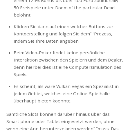
einem 125% Bonus bis über 400 Euro additionally
50 Freispiele unter Doom of the particular Dead
belohnt.
Klicken Sie dann auf einen welcher Buttons zur
Kontoerstellung und folgen Sie dem” “Prozess,
indem Sie Ihre Daten angeben.
Beim Video-Poker findet keine persönliche
Interaktion zwischen den Spielern und dem Dealer,
denn hierbei dies ist eine Computersimulation des
Spiels.
Es scheint, als wäre Vulkan Vegas ein Spezialist in
jedem Gebiet, welches eine Online-Spielhalle
überhaupt bieten koennte.
Sämtliche Slots können darüber hinaus über das
Smart phone oder Tablet eingesetzt werden, ohne
wenn eine App heruntergeladen werden” “muss. Das